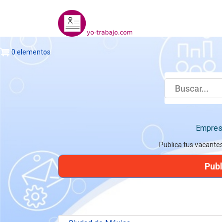
Pasar
al
contenido
principal
0 elementos
Empresa
Publica tus vacante
Publ