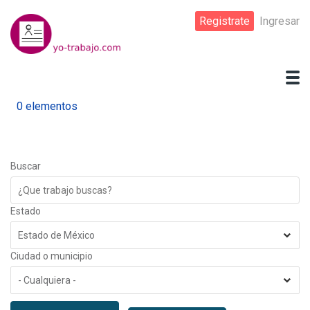
Pasar
Registrate
Ingresar
al
contenido
principal
0 elementos
Buscar
Estado
Ciudad o municipio